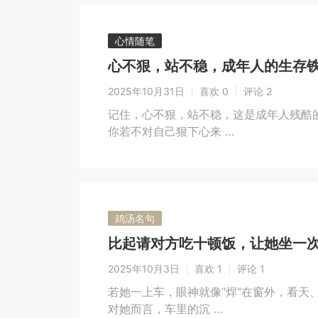
心情随笔
心不狠，站不稳，成年人的生存
2025年10月31日
喜欢 0
评论 2
记住，心不狠，站不稳，这是成年人残酷
你若不对自己狠下心来 …
鸡汤名句
比起请对方吃十顿饭，让她坐一
2025年10月3日
喜欢 1
评论 1
若她一上车，眼神就像“焊”在窗外，看天
对她而言，车里的沉 …