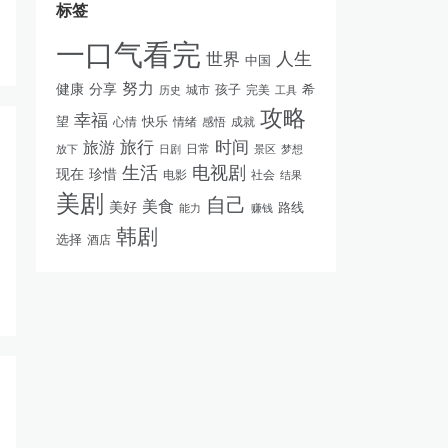
标签
一口气看完
人生
世界
中国
努力
健康
分享
孩子
完美
希
历史
城市
工具
攻略
幸福
快乐
望
情绪
感悟
成就
心情
旅游
旅行
时间
日常
放下
景区
梦想
日剧
生活
电视剧
现在
珍惜
电影
社会
结果
美剧
自己
美食
美好
路线
能力
赚钱
韩剧
选择
酒店