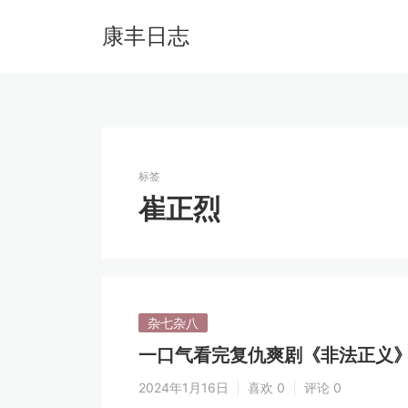
康丰日志
标签
崔正烈
杂七杂八
一口气看完复仇爽剧《非法正义
2024年1月16日
喜欢 0
评论 0