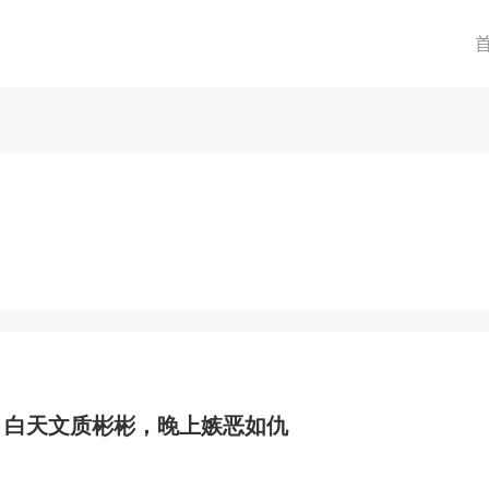
》白天文质彬彬，晚上嫉恶如仇