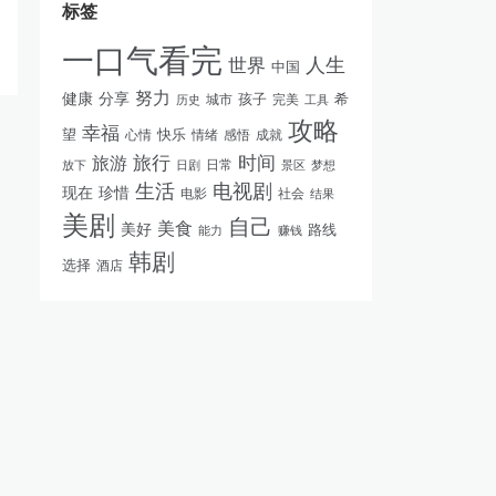
标签
一口气看完
人生
世界
中国
努力
健康
分享
孩子
完美
希
历史
城市
工具
攻略
幸福
快乐
望
情绪
感悟
成就
心情
旅游
旅行
时间
日常
放下
景区
梦想
日剧
生活
电视剧
现在
珍惜
电影
社会
结果
美剧
自己
美食
美好
路线
能力
赚钱
韩剧
选择
酒店