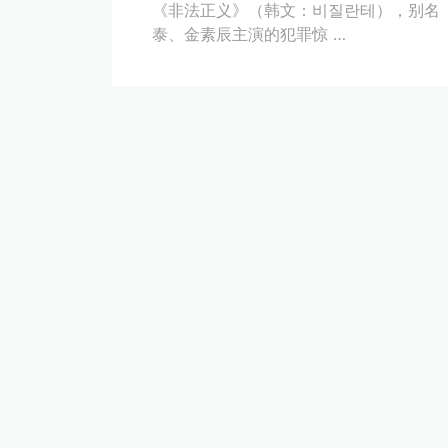
《非法正义》（韩文：비질란테），别名
泰、金素辰主演的犯罪惊 …