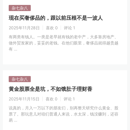
杂七杂八
现在买奢侈品的，跟以前压根不是一波人
2025年11月28日
喜欢 0
评论 1
有两类有钱人。一类是老早就有钱的老中产，大多靠房地产、
做外贸发家的，妥妥的老钱。在他们眼里，奢侈品就得越贵越
有 …
杂七杂八
黄金股票全是坑，不如饿肚子理财香
2025年11月15日
喜欢 0
评论 1
说真的，月入一万以下的朋友们，别再整天研究什么黄金、股
票了。那玩意儿对咱们普通人来说，水太深，钱没赚到，还容
易 …