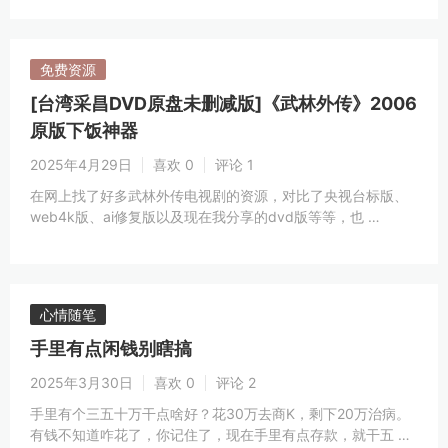
免费资源
[台湾采昌DVD原盘未删减版]《武林外传》2006
原版下饭神器
2025年4月29日
喜欢 0
评论 1
在网上找了好多武林外传电视剧的资源，对比了央视台标版、
web4k版、ai修复版以及现在我分享的dvd版等等，也 …
心情随笔
手里有点闲钱别瞎搞
2025年3月30日
喜欢 0
评论 2
手里有个三五十万干点啥好？花30万去商K，剩下20万治病。
有钱不知道咋花了，你记住了，现在手里有点存款，就干五 …