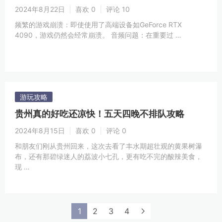
2024年8月22日
喜欢 0
评论 10
频繁的游戏崩溃：即使使用了高端设备如GeForce RTX
4090，游戏仍然会经常崩溃。 音频问题：在重要过 …
游玩攻略
贵州真的好吃还凉快！五天四晚不排队攻略
2024年8月15日
喜欢 0
评论 0
和朋友们刚从贵州回来，这次去看了丰水期超壮观的黄果树瀑
布，还有那碧绿迷人的荔波小七孔，更有吃不完的酸辣美食，
现 …
1
2
3
4