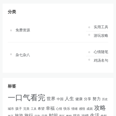
分类
实用工具
免费资源
游玩攻略
心情随笔
杂七杂八
鸡汤名句
标签
一口气看完
人生
世界
努力
健康
分享
中国
历史
攻略
幸福
孩子
快乐
完美
希望
情绪
感悟
成就
城市
工具
心情
生活
旅游
旅行
时间
现在
珍惜
日常
电影