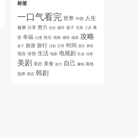
标签
一口气看完
人生
世界
中国
努力
健康
分享
孩子
完美
希
历史
城市
工具
攻略
幸福
快乐
望
情绪
感悟
成就
心情
旅游
旅行
时间
日常
放下
景区
梦想
日剧
生活
电视剧
现在
珍惜
电影
社会
结果
美剧
自己
美食
美好
路线
能力
赚钱
韩剧
选择
酒店