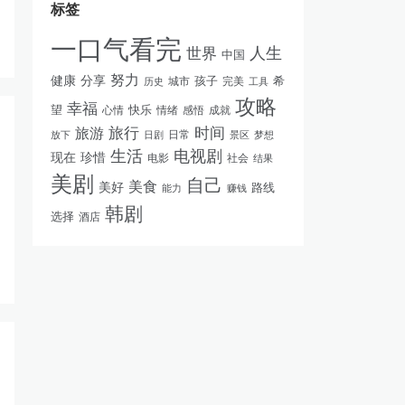
标签
一口气看完
人生
世界
中国
努力
健康
分享
孩子
完美
希
历史
城市
工具
攻略
幸福
快乐
望
情绪
感悟
成就
心情
旅游
旅行
时间
日常
放下
景区
梦想
日剧
生活
电视剧
现在
珍惜
电影
社会
结果
美剧
自己
美食
美好
路线
能力
赚钱
韩剧
选择
酒店