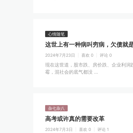
心情随笔
这世上有一种病叫穷病，欠债就
2024年7月23日
喜欢 0
评论 0
现在这世道，股市跌、房价跌、企业利润
霉，混社会的底气都没 …
杂七杂八
高考或许真的需要改革
2024年7月3日
喜欢 0
评论 1