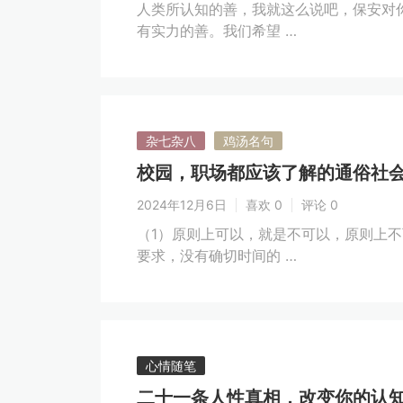
人类所认知的善，我就这么说吧，保安对
有实力的善。我们希望 …
杂七杂八
鸡汤名句
校园，职场都应该了解的通俗社
2024年12月6日
喜欢 0
评论 0
（1）原则上可以，就是不可以，原则上
要求，没有确切时间的 …
心情随笔
二十一条人性真相，改变你的认