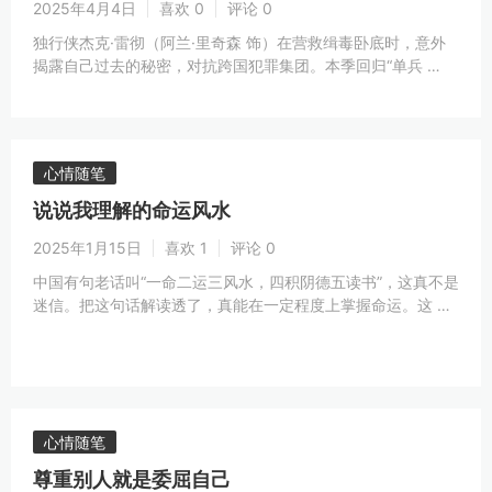
2025年4月4日
喜欢 0
评论 0
独行侠杰克·雷彻（阿兰·里奇森 饰）在营救缉毒卧底时，意外
揭露自己过去的秘密，对抗跨国犯罪集团。本季回归“单兵 …
心情随笔
说说我理解的命运风水
2025年1月15日
喜欢 1
评论 0
中国有句老话叫“一命二运三风水，四积阴德五读书”，这真不是
迷信。把这句话解读透了，真能在一定程度上掌握命运。这 …
心情随笔
尊重别人就是委屈自己