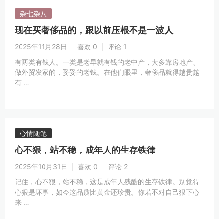
杂七杂八
现在买奢侈品的，跟以前压根不是一波人
2025年11月28日
喜欢 0
评论 1
有两类有钱人。一类是老早就有钱的老中产，大多靠房地产、
做外贸发家的，妥妥的老钱。在他们眼里，奢侈品就得越贵越
有 …
心情随笔
心不狠，站不稳，成年人的生存铁律
2025年10月31日
喜欢 0
评论 2
记住，心不狠，站不稳，这是成年人残酷的生存铁律。别觉得
心狠是坏事，如今这品质比黄金还珍贵。你若不对自己狠下心
来 …