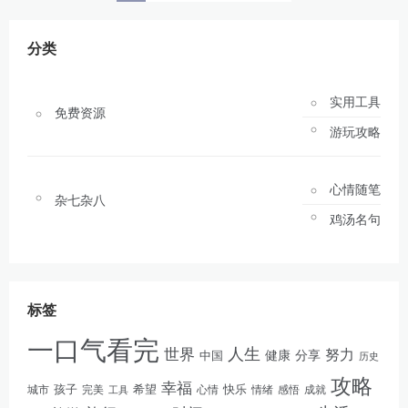
分类
实用工具
免费资源
游玩攻略
心情随笔
杂七杂八
鸡汤名句
标签
一口气看完
人生
世界
努力
健康
分享
中国
历史
攻略
幸福
孩子
快乐
完美
希望
情绪
感悟
成就
城市
工具
心情