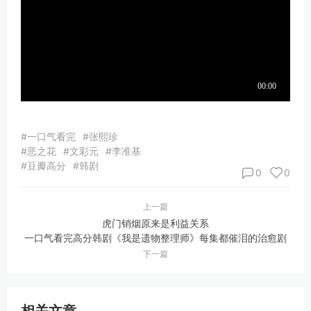
#一口气看完
#张熙珍
#恶之花
#文彩元
#李准基
#豆瓣高分
#韩剧
0
0
上一篇
虎门销烟原来是利益关系
一口气看完高分韩剧《我是遗物整理师》每集都催泪的治愈剧
下一篇