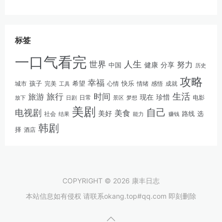
标签
一口气看完
人生
世界
努力
健康
分享
中国
历史
攻略
幸福
孩子
快乐
完美
希望
情绪
感悟
成就
城市
工具
心情
生活
旅游
旅行
时间
现在
珍惜
日常
电影
放下
景区
梦想
日剧
美剧
自己
电视剧
美食
美好
路线
选
社会
结果
能力
赚钱
韩剧
择
酒店
COPYRIGHT © 2026 康丰日志
本站信息如有侵权 请联系okang.top#qq.com 即刻删除