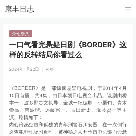
康丰日志
杂七杂八
一口气看完悬疑日剧《BORDER》这
样的反转结局你看过么
2024年1月22日
VIXF
《BORDER》是一部惊悚悬疑电视剧，于2014年4月
10日首播，共9集，由日本朝日电视台出品。该剧由桥
本一、波多野贵文执导，金城一纪编剧，小栗旬、青木
崇高、南波瑠、远藤宪一、古田新太、泷藤贤一等主
演。剧情如下：
内心倍感空虚和孤独的青年刑警石川安吾，在一次例行
巡查犯罪现场附近时，被神秘之人开枪击中头部而命悬