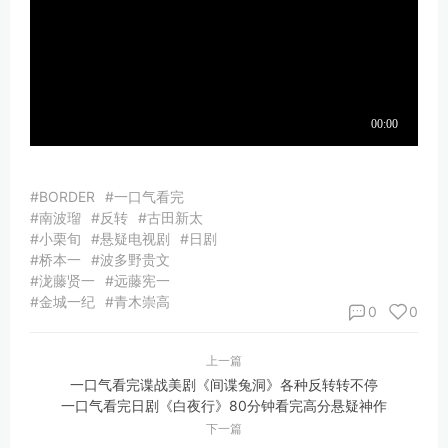
#BORDER
#一口气看完
#南波瑠
#反转
#古田新太
#小栗旬
#悬疑电视剧
#日剧
#桥本一
#波多野贵文
#泷藤贤一
#远藤宪一
#金城一纪
#青木崇高
0
0
上一篇
一口气看完谍战美剧《间谍兔洞》各种反转转不停
一口气看完日剧《白夜行》80分钟看完高分悬疑神作
下一篇