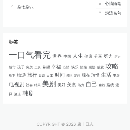
心情随笔
杂七杂八
鸡汤名句
标签
一口气看完
人生
世界
努力
健康
分享
中国
历史
攻略
幸福
孩子
快乐
完美
希望
情绪
感悟
成就
城市
工具
心情
生活
旅游
旅行
时间
现在
珍惜
日常
电影
放下
景区
梦想
日剧
美剧
自己
电视剧
美食
美好
路线
选
社会
结果
能力
赚钱
韩剧
择
酒店
COPYRIGHT © 2026 康丰日志