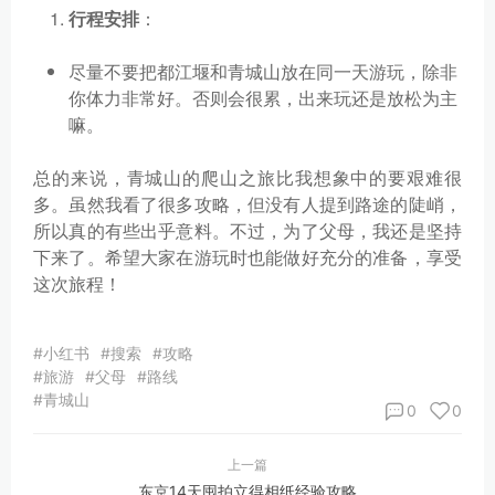
行程安排
：
尽量不要把都江堰和青城山放在同一天游玩，除非
你体力非常好。否则会很累，出来玩还是放松为主
嘛。
总的来说，青城山的爬山之旅比我想象中的要艰难很
多。虽然我看了很多攻略，但没有人提到路途的陡峭，
所以真的有些出乎意料。不过，为了父母，我还是坚持
下来了。希望大家在游玩时也能做好充分的准备，享受
这次旅程！
#小红书
#搜索
#攻略
#旅游
#父母
#路线
#青城山
0
0
上一篇
东京14天囤拍立得相纸经验攻略