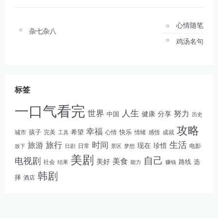
心情随笔
杂七杂八
鸡汤名句
标签
一口气看完
人生
世界
努力
健康
分享
中国
历史
攻略
幸福
孩子
快乐
完美
希望
情绪
感悟
成就
城市
工具
心情
生活
旅游
旅行
时间
现在
珍惜
日常
电影
放下
景区
梦想
日剧
美剧
自己
电视剧
美食
美好
路线
选
社会
结果
能力
赚钱
韩剧
择
酒店