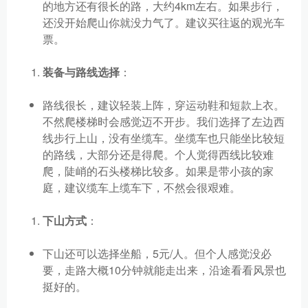
的地方还有很长的路，大约4km左右。如果步行，
还没开始爬山你就没力气了。建议买往返的观光车
票。
装备与路线选择
：
路线很长，建议轻装上阵，穿运动鞋和短款上衣。
不然爬楼梯时会感觉迈不开步。我们选择了左边西
线步行上山，没有坐缆车。坐缆车也只能坐比较短
的路线，大部分还是得爬。个人觉得西线比较难
爬，陡峭的石头楼梯比较多。如果是带小孩的家
庭，建议缆车上缆车下，不然会很艰难。
下山方式
：
下山还可以选择坐船，5元/人。但个人感觉没必
要，走路大概10分钟就能走出来，沿途看看风景也
挺好的。