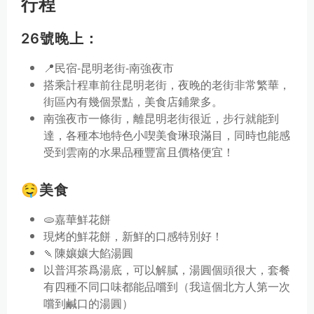
行程
26號晚上：
📍民宿-昆明老街-南強夜市
搭乘計程車前往昆明老街，夜晚的老街非常繁華，
街區內有幾個景點，美食店鋪衆多。
南強夜市一條街，離昆明老街很近，步行就能到
達，各種本地特色小喫美食琳琅滿目，同時也能感
受到雲南的水果品種豐富且價格便宜！
🤤美食
🫓嘉華鮮花餅
現烤的鮮花餅，新鮮的口感特別好！
🍡陳孃孃大餡湯圓
以普洱茶爲湯底，可以解膩，湯圓個頭很大，套餐
有四種不同口味都能品嚐到（我這個北方人第一次
嚐到鹹口的湯圓）