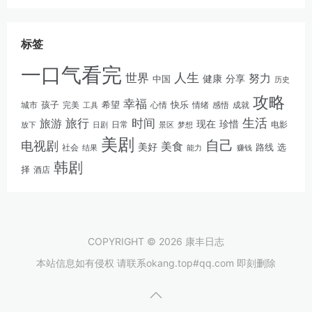
标签
一口气看完
人生
世界
努力
健康
分享
中国
历史
攻略
幸福
孩子
快乐
完美
希望
情绪
感悟
成就
城市
工具
心情
生活
旅游
旅行
时间
现在
珍惜
日常
电影
放下
景区
梦想
日剧
美剧
自己
电视剧
美食
美好
路线
选
社会
结果
能力
赚钱
韩剧
择
酒店
COPYRIGHT © 2026 康丰日志
本站信息如有侵权 请联系okang.top#qq.com 即刻删除