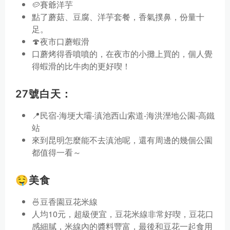
🥔賽爺洋芋
點了蘑菇、豆腐、洋芋套餐，香氣撲鼻，份量十
足。
🍄夜市口蘑蝦滑
口蘑烤得香噴噴的，在夜市的小攤上買的，個人覺
得蝦滑的比牛肉的更好喫！
27號白天：
📍民宿-海埂大壩-滇池西山索道-海洪溼地公園-高鐵
站
來到昆明怎麼能不去滇池呢，還有周邊的幾個公園
都值得一看～
🤤美食
🍜豆香園豆花米線
人均10元，超級便宜，豆花米線非常好喫，豆花口
感細膩，米線內的醬料豐富，最後和豆花一起食用