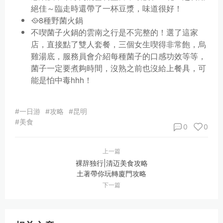
絕佳～臨走時還帶了一杯豆漿，味道很好！
🥘8種野菌火鍋
不喫菌子火鍋的雲南之行是不完整的！選了這家
店，直接點了雙人套餐，三個女生喫得非常飽，烏
雞湯底，服務員會介紹每種菌子的口感功效等等，
菌子一定要煮夠時間，沒熟之前也沒給上餐具，可
能是怕中毒hhh！
#一日游
#攻略
#昆明
#美食
0
0
上一篇
裸辞独行|清迈美食攻略
土著帶你玩轉廈門攻略
下一篇