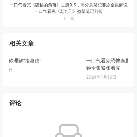
一口气看完《隐秘的角落》豆瓣9.5，高分悬疑犯罪剧全集解说
一口气看完《老九门》盗墓笔记前传
下一篇
相关文章
一口气看完恐怖泰剧《诡谈星期二》40分
一口
钟全集紧张看完
钟全
2024年1月16日
202
评论