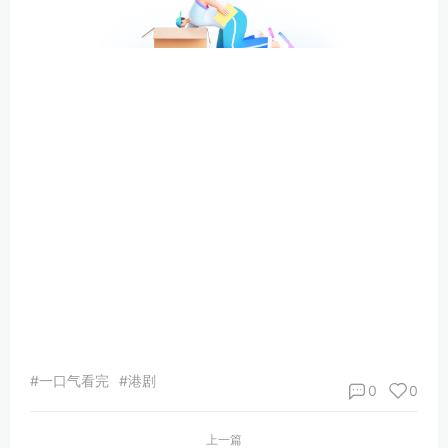
#一口气看完
#港剧
0
0
上一篇