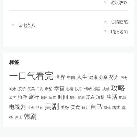
游玩攻略
心情随笔
杂七杂八
鸡汤名句
标签
一口气看完
人生
世界
努力
健康
分享
中国
历史
攻略
幸福
孩子
快乐
完美
希望
情绪
感悟
成就
城市
工具
心情
生活
旅游
旅行
时间
现在
珍惜
日常
电影
放下
景区
梦想
日剧
美剧
自己
电视剧
美食
美好
路线
选
社会
结果
能力
赚钱
韩剧
择
酒店