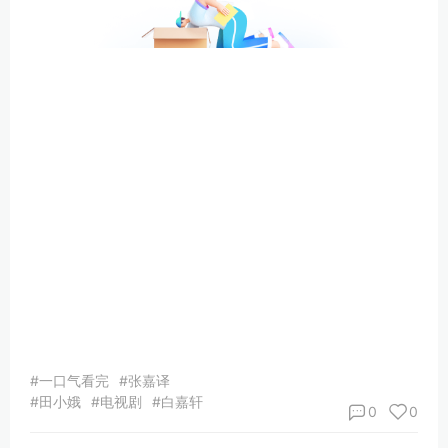
#一口气看完
#张嘉译
#田小娥
#电视剧
#白嘉轩
0
0