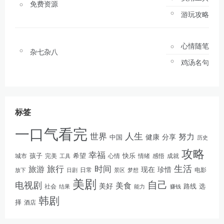
免费资源
游玩攻略
心情随笔
杂七杂八
鸡汤名句
标签
一口气看完
人生
世界
努力
健康
分享
中国
历史
攻略
幸福
孩子
快乐
完美
希望
情绪
感悟
成就
城市
工具
心情
生活
旅游
旅行
时间
现在
珍惜
日常
电影
放下
景区
梦想
日剧
美剧
自己
电视剧
美食
美好
路线
选
社会
结果
能力
赚钱
韩剧
择
酒店