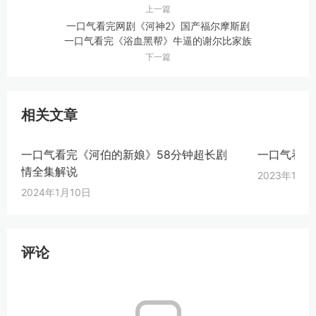
上一篇
一口气看完网剧《河神2》国产福尔摩斯剧
一口气看完《浴血黑帮》牛逼的谢尔比家族
下一篇
相关文章
一口气看完《河伯的新娘》58分钟超长剧
一口气看完
情全集解说
2023年12月
2024年1月10日
评论