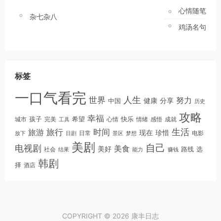
心情随笔
杂七杂八
鸡汤名句
标签
一口气看完
人生
世界
努力
健康
分享
中国
历史
攻略
幸福
孩子
快乐
完美
希望
情绪
感悟
成就
城市
工具
心情
生活
旅游
旅行
时间
现在
珍惜
日常
电影
放下
景区
梦想
日剧
美剧
自己
电视剧
美食
美好
路线
选
社会
结果
能力
赚钱
韩剧
择
酒店
COPYRIGHT © 2026 康丰日志